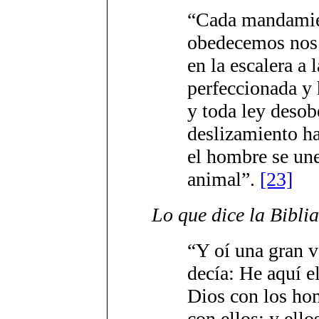
“Cada mandamie
obedecemos nos 
en la escalera a
perfeccionada y 
y toda ley desob
deslizamiento h
el hombre se un
animal”.
[23]
Lo que dice la Biblia
“Y oí una gran v
decía: He aquí e
Dios con los ho
con ellos; y ello