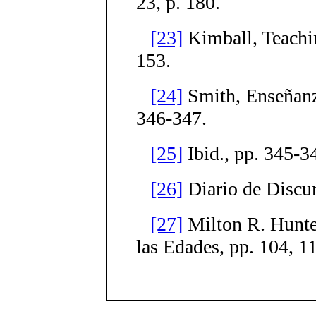
23, p. 180.
[23]
Kimball, Teachi
153.
[24]
Smith, Enseñanza
346-347.
[25]
Ibid., pp. 345-3
[26]
Diario de Discurs
[27]
Milton R. Hunter
las Edades, pp. 104, 1