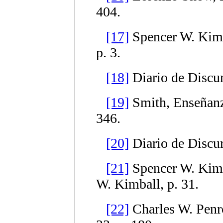
404.
[17]
Spencer W. Kimb
p. 3.
[18]
Diario de Discurs
[19]
Smith, Enseñanza
346.
[20]
Diario de Discurs
[21]
Spencer W. Kimb
W. Kimball, p. 31.
[22]
Charles W. Penro