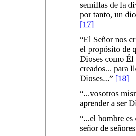
semillas de la di
por tanto, un di
[17]
“El Señor nos cr
el propósito de 
Dioses como É
creados... para ll
Dioses...”
[18]
“...vosotros mis
aprender a ser D
“...el hombre es 
señor de señore