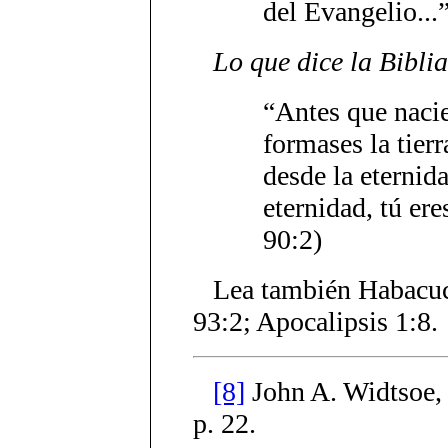
del Evangelio...
Lo que dice la Biblia
“Antes que naci
formases la tier
desde la eternida
eternidad, tú er
90:2)
Lea también Habacuc
93:2; Apocalipsis 1:8.
[8]
John A. Widtsoe,
p. 22.