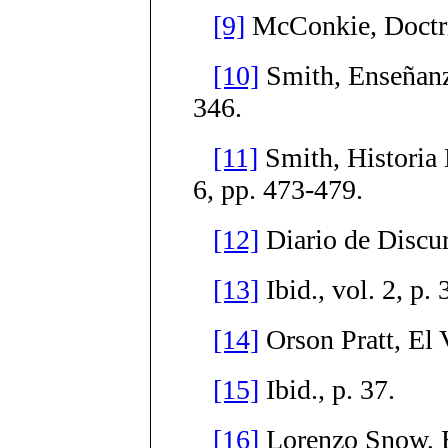
[9]
McConkie, Doctr
[10]
Smith, Enseñanza
346.
[11]
Smith, Historia 
6, pp. 473-479.
[12]
Diario de Discurs
[13]
Ibid., vol. 2, p. 
[14]
Orson Pratt, El V
[15]
Ibid., p. 37.
[16]
Lorenzo Snow, Es