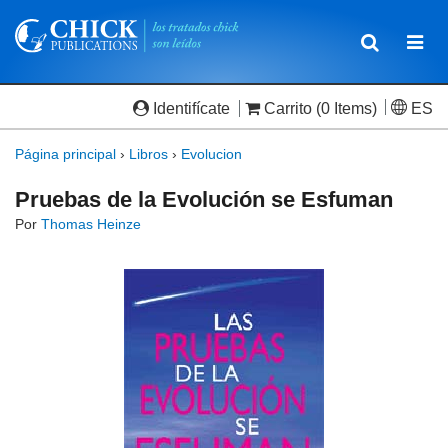
Toggle
Togg
navigatio
navi
Identifícate
Carrito
(0 Items)
ES
Página principal
›
Libros
›
Evolucion
Pruebas de la Evolución se Esfuman
Por
Thomas Heinze