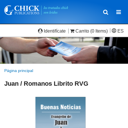
Toggle
Togg
navigatio
navi
Identifícate
Carrito
(0 Items)
ES
Página principal
Juan / Romanos Librito RVG