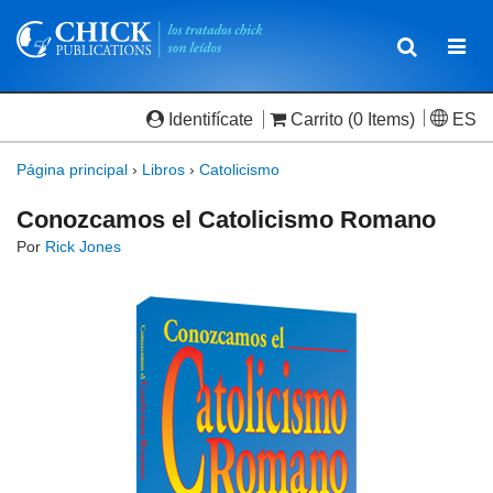
Toggle
Togg
navigatio
navi
Identifícate
Carrito
(0 Items)
ES
Página principal
›
Libros
›
Catolicismo
Conozcamos el Catolicismo Romano
Por
Rick Jones