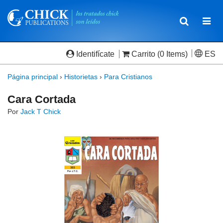
Toggle
Togg
navigatio
navi
Identifícate
Carrito
(0 Items)
ES
Página principal
›
Historietas
›
Para Cristianos
Cara Cortada
Por
Jack T Chick