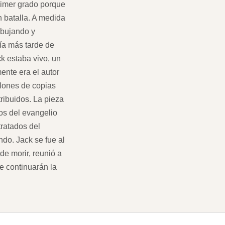
primer grado porque
 batalla. A medida
ibujando y
ía más tarde de
k estaba vivo, un
ente era el autor
llones de copias
tribuidos. La pieza
dos del evangelio
tratados del
ndo. Jack se fue al
de morir, reunió a
e continuarán la