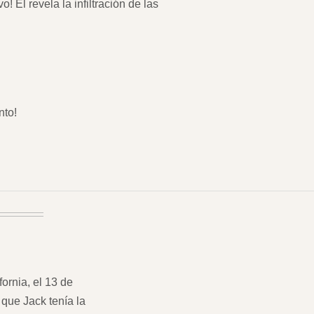
 Él revela la infiltración de las
nto!
ornia, el 13 de
 que Jack tenía la