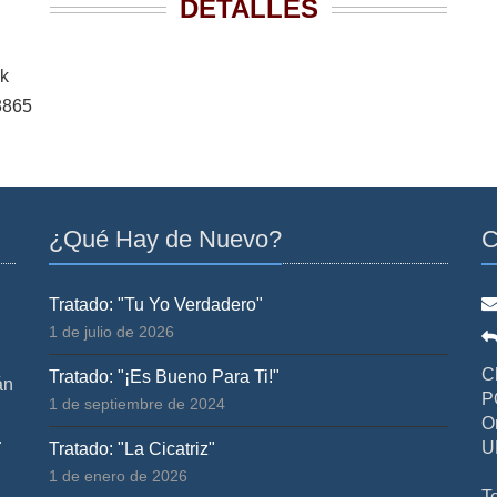
DETALLES
k
8865
¿Qué Hay de Nuevo?
C
Tratado: "Tu Yo Verdadero"
1 de julio de 2026
C
Tratado: "¡Es Bueno Para Ti!"
án
P
1 de septiembre de 2024
O
.
U
Tratado: "La Cicatriz"
1 de enero de 2026
T