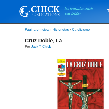
Página principal
›
Historietas
›
Catolicismo
Cruz Doble, La
Por
Jack T Chick