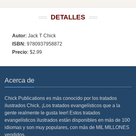
DETALLES
Autor:
Jack T Chick
ISBN:
9780937958872
Precio:
$2.99
Acerca de
Chick Publications es más conocido por los tratados
ilustrados Chick. ¡Los tratados evangelísticos que a la
gente realmente le gusta leer! Estos tratados
evangelísticos ilustrados están disponibles en más de 100
idiomas y son muy populares, con más de MIL MILLONES
vendidos.