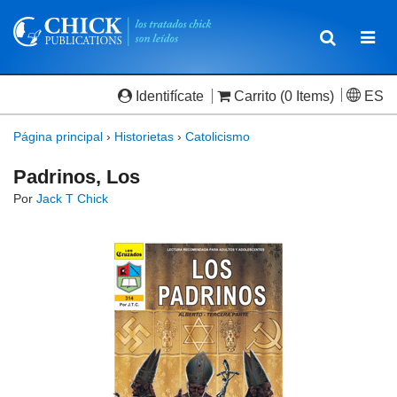
Toggle
Togg
navigatio
navi
Identifícate
Carrito
(0 Items)
ES
Página principal
›
Historietas
›
Catolicismo
Padrinos, Los
Por
Jack T Chick