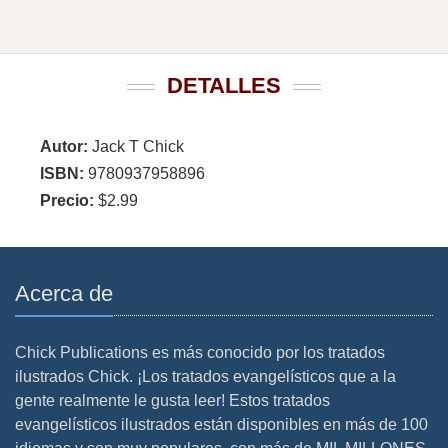
DETALLES
Autor:
Jack T Chick
ISBN:
9780937958896
Precio:
$2.99
Acerca de
Chick Publications es más conocido por los tratados
ilustrados Chick. ¡Los tratados evangelísticos que a la
gente realmente le gusta leer! Estos tratados
evangelísticos ilustrados están disponibles en más de 100