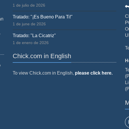
1 de julio de 2026
C
Tratado: "¡Es Bueno Para Ti!"
án
P
1 de june de 2026
O
.
U
Tratado: "La Cicatriz"
1 de enero de 2026
T
Chick.com in English
H
o
T
To view Chick.com in English,
please click here.
(P
Li
(P
M