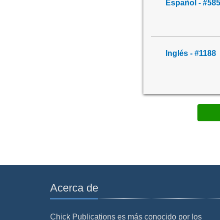
Español - #58
Inglés - #1188
Acerca de
Chick Publications es más conocido por los