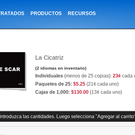
TRATADOS
PRODUCTOS
RECURSOS
La Cicatriz
(2 idiomas en inventario)
Individuales
(menos de 25 copias):
23¢
cada 
Paquetes de 25:
$5.25
(21¢ cada uno)
Cajas de 1,000:
$130.00
(13¢ cada uno)
Introduzca las cantidades. Luego selecciona "Agregar al carrito