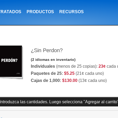
TRATADOS
PRODUCTOS
RECURSOS
¿Sin Perdon?
(2 idiomas en inventario)
Individuales
(menos de 25 copias):
23¢
cada 
Paquetes de 25:
$5.25
(21¢ cada uno)
Cajas de 1,000:
$130.00
(13¢ cada uno)
Introduzca las cantidades. Luego selecciona "Agregar al carrito