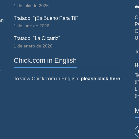
1 de julio de 2026
C
Tratado: "¡Es Bueno Para Ti!"
án
P
1 de june de 2026
O
.
U
Tratado: "La Cicatriz"
1 de enero de 2026
T
Chick.com in English
H
o
T
To view Chick.com in English,
please click here.
(P
Li
(P
M