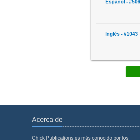
Español - #50
Inglés - #1043
Acerca de
Chick Publications es más conocido por los