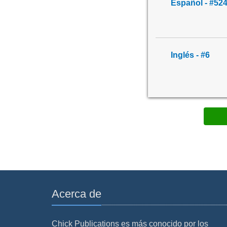
Español - #52
Inglés - #6
Acerca de
Chick Publications es más conocido por los