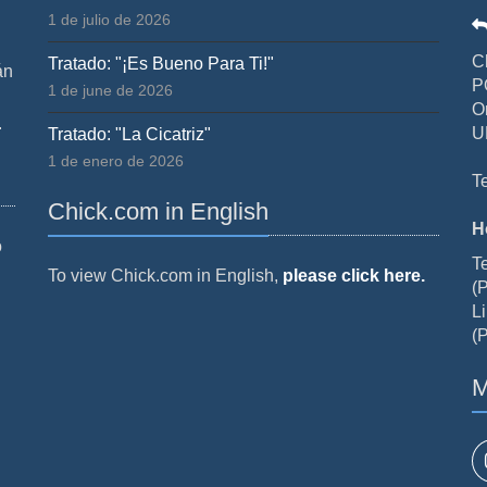
1 de julio de 2026
C
Tratado: "¡Es Bueno Para Ti!"
án
P
1 de june de 2026
O
.
U
Tratado: "La Cicatriz"
1 de enero de 2026
T
Chick.com in English
H
o
T
To view Chick.com in English,
please click here.
(P
Li
(P
M