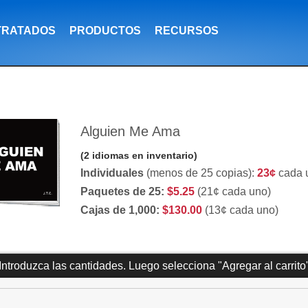
TRATADOS
PRODUCTOS
RECURSOS
Alguien Me Ama
(2 idiomas en inventario)
Individuales
(menos de 25 copias):
23¢
cada 
Paquetes de 25:
$5.25
(21¢ cada uno)
Cajas de 1,000:
$130.00
(13¢ cada uno)
Introduzca las cantidades. Luego selecciona "Agregar al carrito