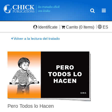
Toggle
Togg
navigatio
navi
Identifícate
Carrito
(0 Items)
ES
Volver a la lectura del tratado
Pero Todos lo Hacen