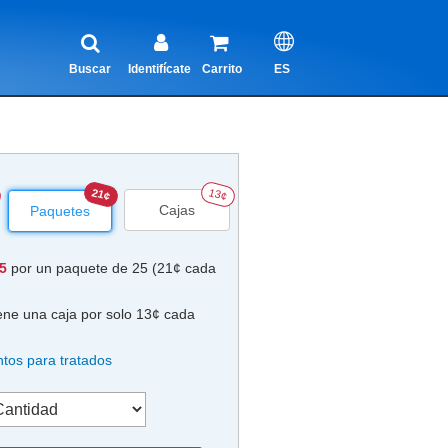
Buscar
Identifícate
Carrito
ES
21¢
13¢
Cajas
Paquetes
25
por un paquete de 25 (21¢ cada
ene una caja por solo 13¢ cada
tos para tratados