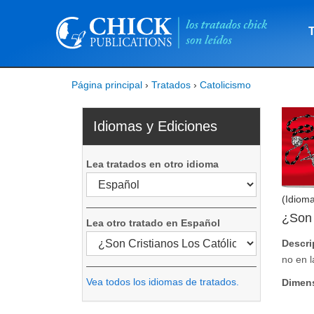
Página principal
›
Tratados
›
Catolicismo
Idiomas y Ediciones
Lea tratados en otro idioma
(Idiom
¿Son 
Lea otro tratado en Español
Descri
no en l
Vea todos los idiomas de tratados.
Dimen