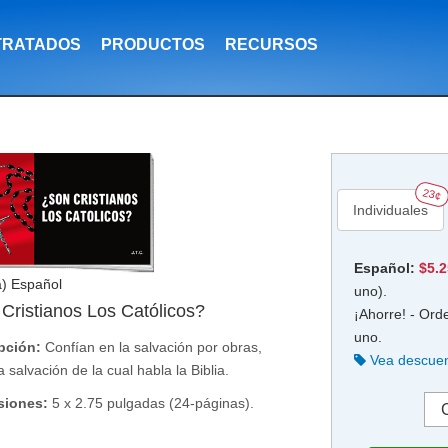
TRATADOS
PRODUCTOS
RECURSOS
23¢
Individuales
Español:
$5.
a) Español
uno).
Cristianos Los Católicos?
¡Ahorre! - Ord
uno.
pción:
Confían en la salvación por obras,
Vea descuen
a salvación de la cual habla la Biblia.
siones:
5 x 2.75 pulgadas (24-páginas).