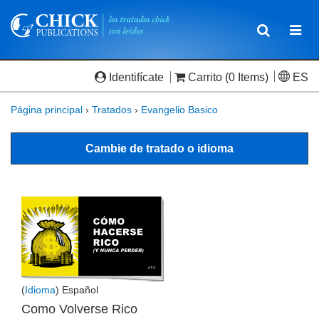
Toggle
Togg
navigatio
navi
Identifícate
Carrito
(0 Items)
ES
Página principal
›
Tratados
›
Evangelio Basico
Cambie de tratado o idioma
(
Idioma
) Español
Como Volverse Rico