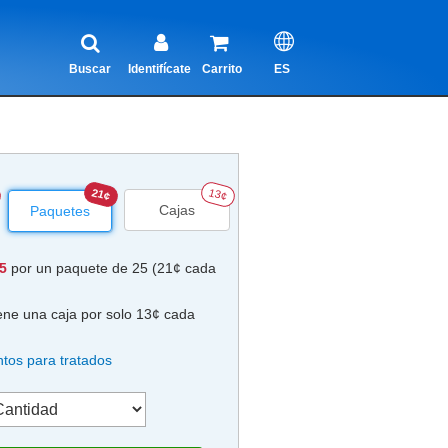
Buscar
Identifícate
Carrito
ES
21¢
13¢
Cajas
Paquetes
25
por un paquete de 25 (21¢ cada
ene una caja por solo 13¢ cada
tos para tratados