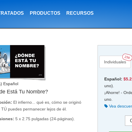
TRATADOS
PRODUCTOS
RECURSOS
23¢
Individuales
Español:
$5.
a) Español
uno).
de Está Tu Nombre?
¡Ahorre! - Ord
uno.
pción:
El infierno... qué es, cómo se originó
Vea descuen
 TÚ puedes permanecer lejos de él.
siones:
5 x 2.75 pulgadas (24-páginas).