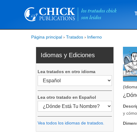
Página principal
›
Tratados
›
Infierno
Idiomas y Ediciones
Lea tratados en otro idioma
(Idiom
¿Dón
Lea otro tratado en Español
Descri
y cómo
Vea todos los idiomas de tratados.
Dimen