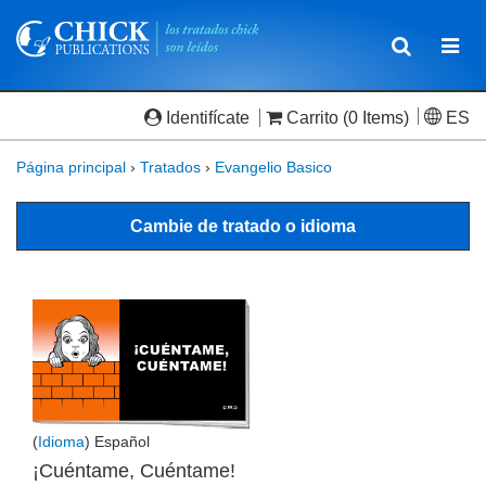
Toggle
Togg
navigatio
navi
Identifícate
Carrito
(0 Items)
ES
Página principal
›
Tratados
›
Evangelio Basico
Cambie de tratado o idioma
(
Idioma
) Español
¡Cuéntame, Cuéntame!