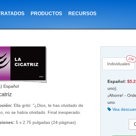
TRATADOS
PRODUCTOS
RECURSOS
23¢
Individuales
Español:
$5.
a
) Español
uno).
catriz
¡Ahorre! - Ord
uno.
pción:
Ella gritó: "¿Dios, te has olvidado de
Vea descuen
o, no se había olvidado. Final inesperado.
siones:
5 x 2.75 pulgadas (24-páginas).