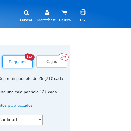
Buscar
Identifícate
Carrito
ES
21¢
13¢
Cajas
Paquetes
25
por un paquete de 25 (21¢ cada
ene una caja por solo 13¢ cada
tos para tratados