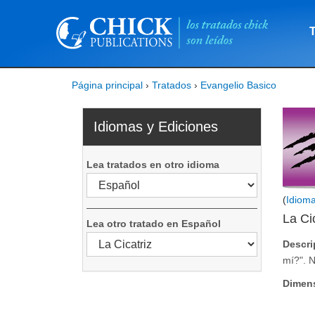
Página principal
›
Tratados
›
Evangelio Basico
Idiomas y Ediciones
Lea tratados en otro idioma
(
Idiom
La Ci
Lea otro tratado en Español
Descri
mí?". N
Dimen